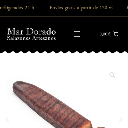
 refrigerados 24 h Envíos gratis a partir de 120 € 
0,00
€