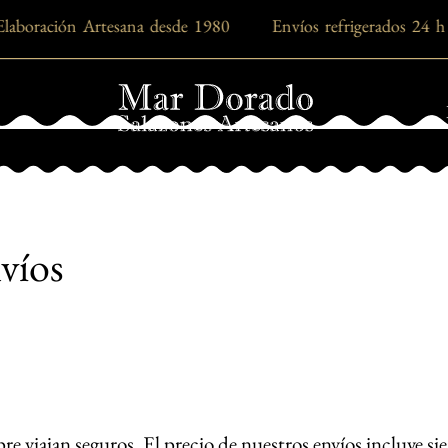
laboración Artesana desde 1980 Envíos refrigerados 
nvíos
 viajan seguros. El precio de nuestros envíos incluye sie