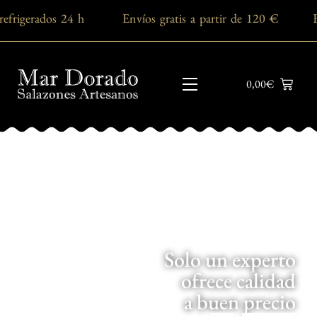
efrigerados 24 h Envíos gratis a partir de 120 € El
0,00
€
Solo un experto
ofrece calidad
a buen precio