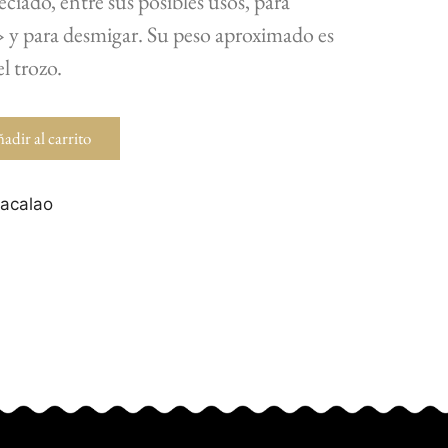
eciado, entre sus posibles usos, para
l» y para desmigar. Su peso aproximado es
l trozo.
adir al carrito
Bacalao