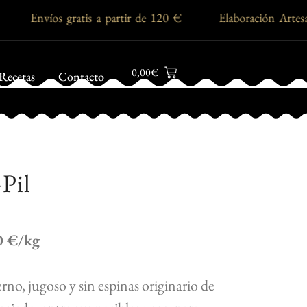
24 h Envíos gratis a partir de 120 € Elaboración Ar
0,00
€
Recetas
Contacto
-Pil
0 €/kg
erno, jugoso y sin espinas originario de