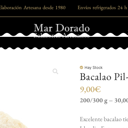
laboración Artesana desde 1980 Envíos refrigerados 
Hay Stock
Bacalao Pil
9,00
€
200/300 g – 30,0
Excelente bacalao ti